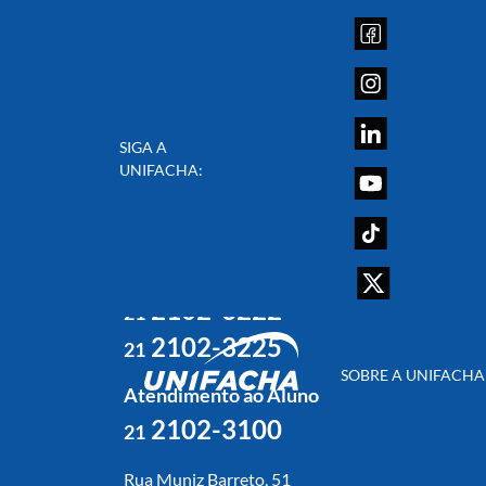
SIGA A
UNIFACHA:
Atendimento ao Ingressante
2102-3113
21
2102-3199
21
2102-3222
21
2102-3225
21
SOBRE A UNIFACHA
Atendimento ao Aluno
2102-3100
21
Rua Muniz Barreto, 51