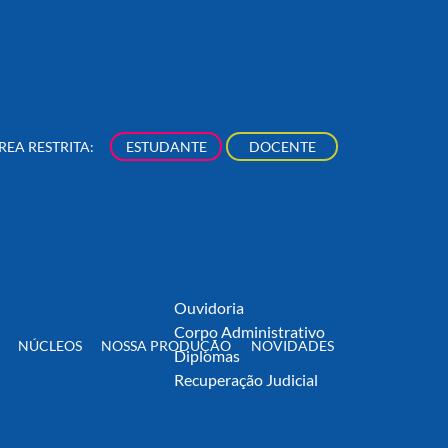
rsos de Extensão
Acadêmico
iovisual, Arte &
Aluno Graduação
ltura
Aluno Pós-Graduação
eito
Professor
REA RESTRITA:
ESTUDANTE
DOCENTE
stão, Negócios &
EAD
nologia
Biblioteca
municação & Digital
Centro de Pesquisa
cerias
Iniciação Científica
Produção Científica
Fale Conosco
Ouvidoria
Corpo Administrativo
NÚCLEOS
NOSSA PRODUÇÃO
NOVIDADES
Diplomas
Recuperação Judicial