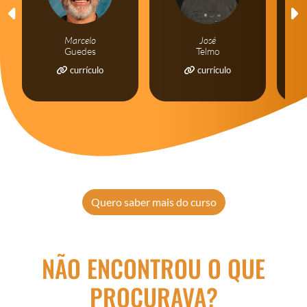
Marcelo
José
Guedes
Telmo
currículo
currículo
Quero saber mais do curso
NÃO ENCONTROU O QUE
PROCURAVA?