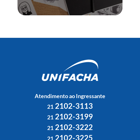
Atendimento ao Ingressante
2102-3113
21
2102-3199
21
2102-3222
21
2102-3225
21