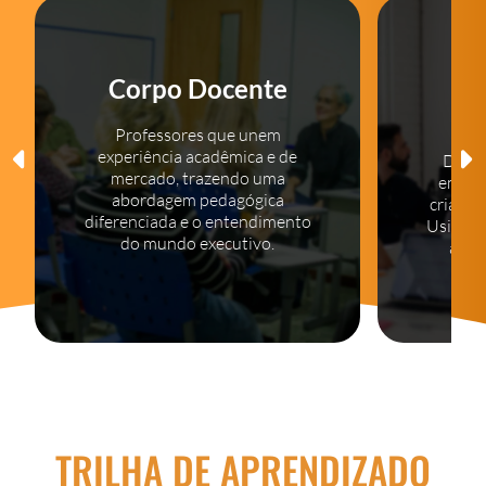
In
Corpo Docente
Professores que unem
experiência acadêmica e de
Desen
mercado, trazendo uma
empre
abordagem pedagógica
criativ
diferenciada e o entendimento
Usina d
do mundo executivo.
acel
TRILHA DE APRENDIZADO