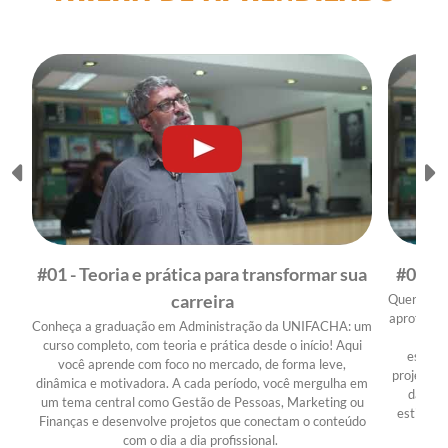
#01 - Teoria e prática para transformar sua
#02 - 
carreira
Quer uma 
aprofundad
Conheça a graduação em Administração da UNIFACHA: um
conte
curso completo, com teoria e prática desde o início! Aqui
estuda
você aprende com foco no mercado, de forma leve,
projetos 
dinâmica e motivadora. A cada período, você mergulha em
da UNI
um tema central como Gestão de Pessoas, Marketing ou
estimula
Finanças e desenvolve projetos que conectam o conteúdo
com o dia a dia profissional.