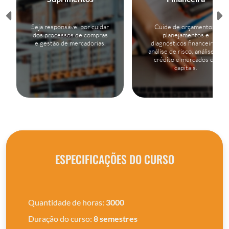
Seja responsável por cuidar
Cuide de orçamentos,
dos processos de compras
planejamentos e
e gestão de mercadorias.
diagnósticos financeiros,
análise de risco, análise de
crédito e mercados de
capitais.
ESPECIFICAÇÕES DO CURSO
Quantidade de horas:
3000
Duração do curso:
8 semestres