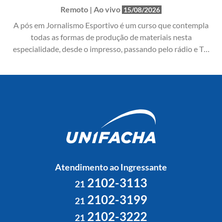
Remoto | Ao vivo
15/08/2026
A pós em Jornalismo Esportivo é um curso que contempla
todas as formas de produção de materiais nesta
especialidade, desde o impresso, passando pelo rádio e TV,
até chegar às transmissões por streaming na internet.
Nosso objetivo é formar um profissional completo, capaz de
atuar em diversos cenários.
Atendimento ao Ingressante
2102-3113
21
2102-3199
21
2102-3222
21