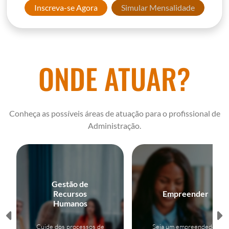
Inscreva-se Agora
Simular Mensalidade
ONDE ATUAR?
Conheça as possíveis áreas de atuação para o profissional de
Administração.
Gestão de
Recursos
Empreender
Humanos
Cuide dos processos de
Seja um empreendedor,