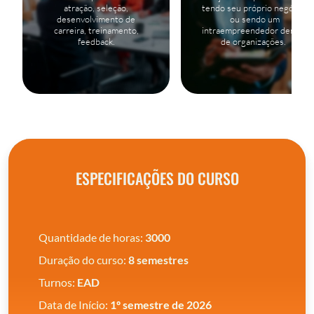
atração, seleção,
tendo seu próprio negócio,
desenvolvimento de
ou sendo um
carreira, treinamento,
intraempreendedor dentro
feedback.
de organizações.
ESPECIFICAÇÕES DO CURSO
Quantidade de horas:
3000
Duração do curso:
8 semestres
Turnos:
EAD
Data de Início:
1º semestre de 2026