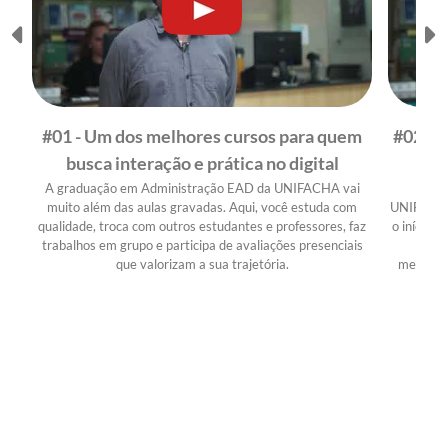
#01 - Um dos melhores cursos para quem
#02 - T
busca interação e prática no digital
A graduação em Administração EAD da UNIFACHA vai
Conh
muito além das aulas gravadas. Aqui, você estuda com
UNIFACHA:
qualidade, troca com outros estudantes e professores, faz
o início!
trabalhos em grupo e participa de avaliações presenciais
leve,
que valorizam a sua trajetória.
mergulha
Marke
conec