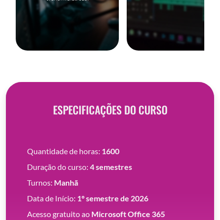
ESPECIFICAÇÕES DO CURSO
Quantidade de horas:
1600
Duração do curso:
4 semestres
Turnos:
Manhã
Data de Início:
1º semestre de 2026
Acesso gratuito ao
Microsoft Office 365