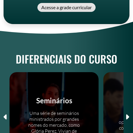
Acesse a grade curricular
DIFERENCIAIS DO CURSO
Seminários
N
Uma série de seminários
O
ministrados por grandes
oportu
nomes do mercado, como
com pr
Glória Perez, Vivian de