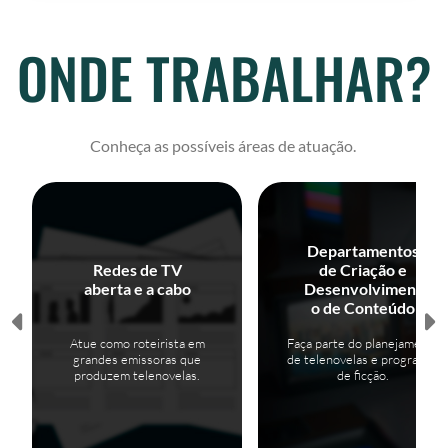
ONDE TRABALHAR?
Conheça as possíveis áreas de atuação.
Departamentos
Redes de TV
de Criação e
aberta e a cabo
Desenvolviment
o de Conteúdo
Atue como roteirista em
Faça parte do planejamento
grandes emissoras que
de telenovelas e programas
produzem telenovelas.
de ficção.