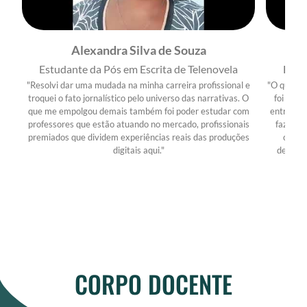
Alexandra Silva de Souza
Estudante da Pós em Escrita de Telenovela
Estu
"Resolvi dar uma mudada na minha carreira profissional e
"O que ma
troquei o fato jornalístico pelo universo das narrativas. O
foi a pr
que me empolgou demais também foi poder estudar com
entre o m
professores que estão atuando no mercado, profissionais
fazer no
premiados que dividem experiências reais das produções
comig
digitais aqui."
desenvo
CORPO DOCENTE