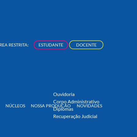
rsos de Extensão
Acadêmico
iovisual, Arte &
Aluno Graduação
ltura
Aluno Pós-Graduação
eito
Professor
REA RESTRITA:
ESTUDANTE
DOCENTE
stão, Negócios &
EAD
nologia
Biblioteca
municação & Digital
Centro de Pesquisa
cerias
Iniciação Científica
Produção Científica
Fale Conosco
Ouvidoria
Corpo Administrativo
NÚCLEOS
NOSSA PRODUÇÃO
NOVIDADES
Diplomas
Recuperação Judicial