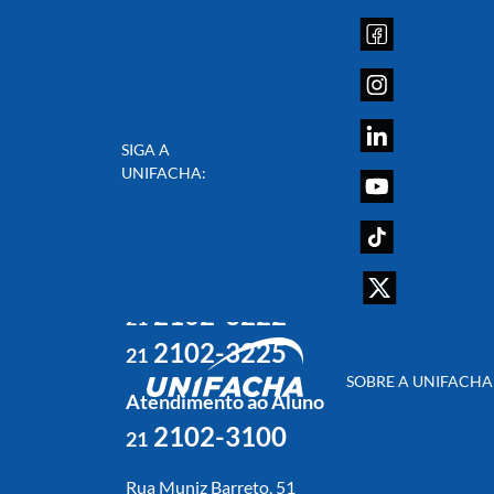
SIGA A
UNIFACHA:
Atendimento ao Ingressante
2102-3113
21
2102-3199
21
2102-3222
21
2102-3225
21
SOBRE A UNIFACHA
Atendimento ao Aluno
2102-3100
21
Rua Muniz Barreto, 51