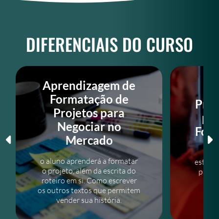
DIFERENCIAIS DO CURSO
Aprendizagem de
Formatação de
Prát
Projetos para
par
Negociar no
Form
Mercado
O 
o aluno aprenderá a formatar
estrutu
o projeto, além da escrita do
para T
roteiro em si. Como escrever
J
os outros textos que permitem
vender sua história.