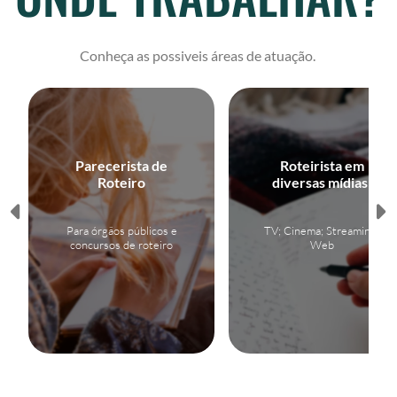
Conheça as possiveis áreas de atuação.
Parecerista de
Roteirista em
Roteiro
diversas mídias:
Para órgãos públicos e
TV; Cinema; Streaming;
concursos de roteiro
Web