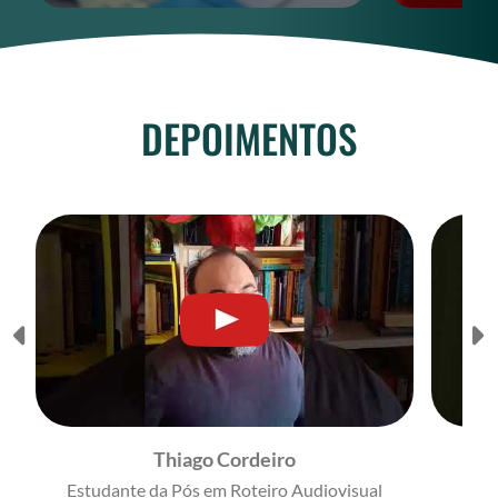
DEPOIMENTOS
Thiago Cordeiro
Estudante da Pós em Roteiro Audiovisual
Estu