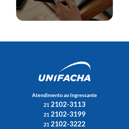
Atendimento ao Ingressante
2102-3113
21
2102-3199
21
2102-3222
21