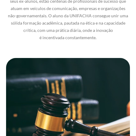
seus ex-alunos, estão centenas de profissionais de sucesso que
atuam em veículos de comunicação, empresas e organizações
não-governamentais.
O aluno da UNIFACHA consegue unir uma
sólida formação acadêmica, pautada na ética e na capacidade
crítica, com uma prática diária, onde a inovação
é incentivada constantemente.