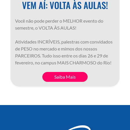
VEM AÍ: VOLTA ÀS AULAS!
Você não pode perder o MELHOR evento do
semestre, o VOLTA ÀS AULAS!
Atividades INCRÍVEIS, palestras com convidados
de PESO no mercado e mimos dos nossos
PARCEIROS. Tudo isso entre os dias 26 e 29 de
fevereiro, no campus MAIS CHARMOSO do Rio!
Saiba Mais