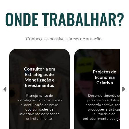
ONDE TRABALHAR?
Conheça as possíveis áreas de atuação.
Consultoria em
Projetos de
Estratégias de
Economia
Monetização e
Criativa
Investimentos
Planejamento de
Desenvolvimento de
estratégias de monetização
projetos no âmbito da
e identificação de novas
economia criativa, como
oportunidades de
produções artísticas,
investimento no setor de
culturais e de
entretenimento.
entretenimento que geram
valor econômico.