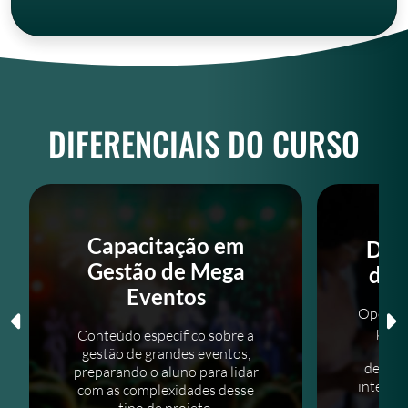
DIFERENCIAIS DO CURSO
Capacitação em
Des
Gestão de Mega
de 
Eventos
Oportun
proje
Conteúdo específico sobre a
lab
gestão de grandes eventos,
desenv
preparando o aluno para lidar
integra
com as complexidades desse