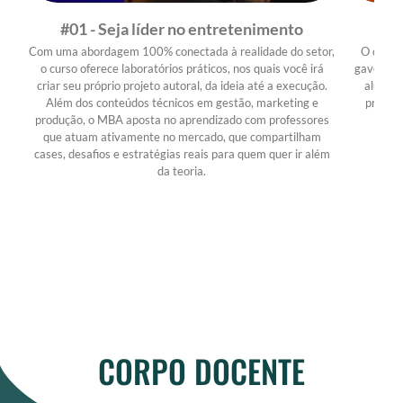
#01 - Seja líder no entretenimento
Com uma abordagem 100% conectada à realidade do setor,
O curso 
o curso oferece laboratórios práticos, nos quais você irá
gaveta ou
criar seu próprio projeto autoral, da ideia até a execução.
aluno n
Além dos conteúdos técnicos em gestão, marketing e
pronto 
produção, o MBA aposta no aprendizado com professores
que atuam ativamente no mercado, que compartilham
cases, desafios e estratégias reais para quem quer ir além
da teoria.
CORPO DOCENTE