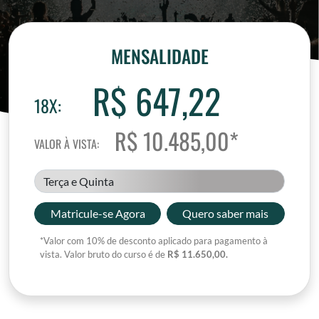
MENSALIDADE
R$ 647,22
18X:
R$ 10.485,00*
VALOR À VISTA:
Terça e Quinta
Matricule-se Agora
Quero saber mais
*Valor com 10% de desconto aplicado para pagamento à
vista. Valor bruto do curso é de
R$ 11.650,00.